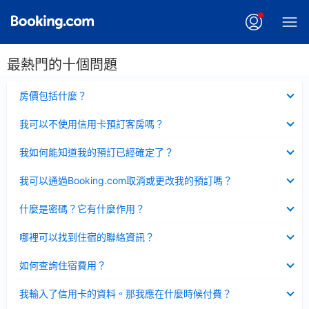
最熱門的十個問題
已
房價包括什麼？
收
起
已
我可以不使用信用卡預訂客房嗎？
收
起
已
我如何能知道我的預訂已經確定了？
收
起
已
我可以通過Booking.com取消或更改我的預訂嗎？
收
起
已
什麼是密碼？它有什麼作用？
收
起
已
哪裡可以找到住宿的聯絡資訊？
收
起
已
如何查詢住宿費用？
收
起
已
我輸入了信用卡的資料。那我應在什麼時候付費？
收