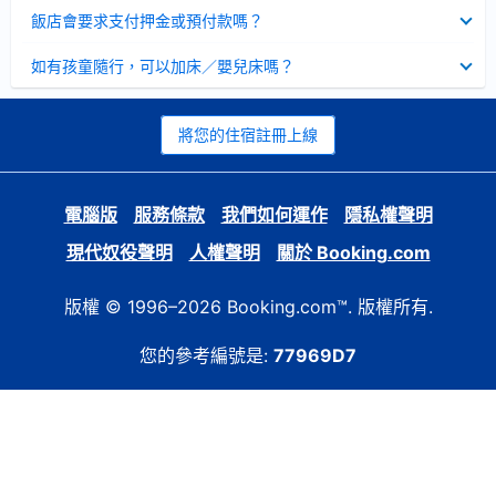
起
已
飯店會要求支付押金或預付款嗎？
收
起
已
如有孩童隨行，可以加床／嬰兒床嗎？
收
起
將您的住宿註冊上線
電腦版
服務條款
我們如何運作
隱私權聲明
現代奴役聲明
人權聲明
關於 Booking.com
版權 © 1996–2026 Booking.com™. 版權所有.
您的參考編號是:
77969D7