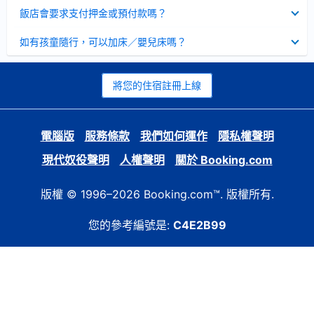
起
已
飯店會要求支付押金或預付款嗎？
收
起
已
如有孩童隨行，可以加床／嬰兒床嗎？
收
起
將您的住宿註冊上線
電腦版
服務條款
我們如何運作
隱私權聲明
現代奴役聲明
人權聲明
關於 Booking.com
版權 © 1996–2026 Booking.com™. 版權所有.
您的參考編號是:
C4E2B99