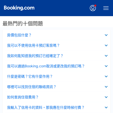
最熱門的十個問題
已
房價包括什麼？
收
起
已
我可以不使用信用卡預訂客房嗎？
收
起
已
我如何能知道我的預訂已經確定了？
收
起
已
我可以通過Booking.com取消或更改我的預訂嗎？
收
起
已
什麼是密碼？它有什麼作用？
收
起
已
哪裡可以找到住宿的聯絡資訊？
收
起
已
如何查詢住宿費用？
收
起
已
我輸入了信用卡的資料。那我應在什麼時候付費？
收