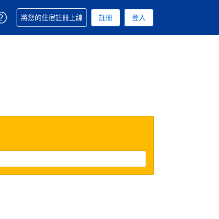
取得訂單相關協助
將您的住宿註冊上線
註冊
登入
 您現在所使用的幣別為新台幣
用的語言. 您目前所選的語言是繁體中文