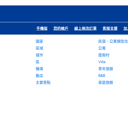
手機版
您的帳戶
線上修改訂單
客服支援
加
國家
民宿、公寓類型住
區域
公寓
城市
度假村
區
Villa
機場
青年旅館
飯店
B&B
主要景點
家庭旅館