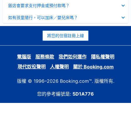
起
已
飯店會要求支付押金或預付款嗎？
收
起
已
如有孩童隨行，可以加床／嬰兒床嗎？
收
起
將您的住宿註冊上線
電腦版
服務條款
我們如何運作
隱私權聲明
現代奴役聲明
人權聲明
關於 Booking.com
版權 © 1996–2026 Booking.com™. 版權所有.
您的參考編號是:
5D1A776