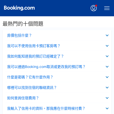
最熱門的十個問題
已
房價包括什麼？
收
起
已
我可以不使用信用卡預訂客房嗎？
收
起
已
我如何能知道我的預訂已經確定了？
收
起
已
我可以通過Booking.com取消或更改我的預訂嗎？
收
起
已
什麼是密碼？它有什麼作用？
收
起
已
哪裡可以找到住宿的聯絡資訊？
收
起
已
如何查詢住宿費用？
收
起
已
我輸入了信用卡的資料。那我應在什麼時候付費？
收