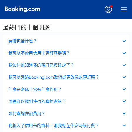
最熱門的十個問題
已
房價包括什麼？
收
起
已
我可以不使用信用卡預訂客房嗎？
收
起
已
我如何能知道我的預訂已經確定了？
收
起
已
我可以通過Booking.com取消或更改我的預訂嗎？
收
起
已
什麼是密碼？它有什麼作用？
收
起
已
哪裡可以找到住宿的聯絡資訊？
收
起
已
如何查詢住宿費用？
收
起
已
我輸入了信用卡的資料。那我應在什麼時候付費？
收