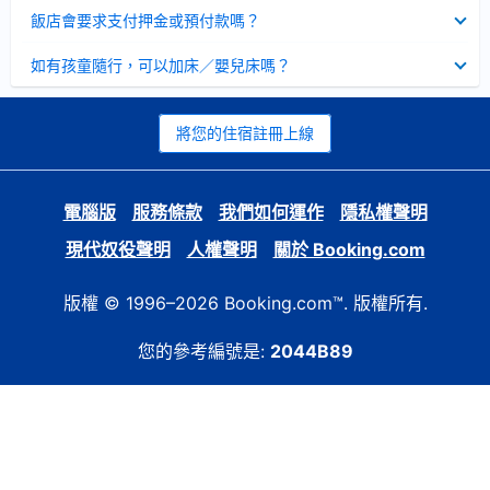
起
已
飯店會要求支付押金或預付款嗎？
收
起
已
如有孩童隨行，可以加床／嬰兒床嗎？
收
起
將您的住宿註冊上線
電腦版
服務條款
我們如何運作
隱私權聲明
現代奴役聲明
人權聲明
關於 Booking.com
版權 © 1996–2026 Booking.com™. 版權所有.
您的參考編號是:
2044B89