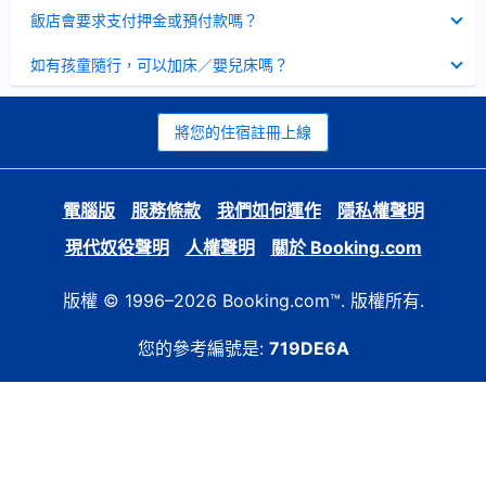
起
已
飯店會要求支付押金或預付款嗎？
收
起
已
如有孩童隨行，可以加床／嬰兒床嗎？
收
起
將您的住宿註冊上線
電腦版
服務條款
我們如何運作
隱私權聲明
現代奴役聲明
人權聲明
關於 Booking.com
版權 © 1996–2026 Booking.com™. 版權所有.
您的參考編號是:
719DE6A