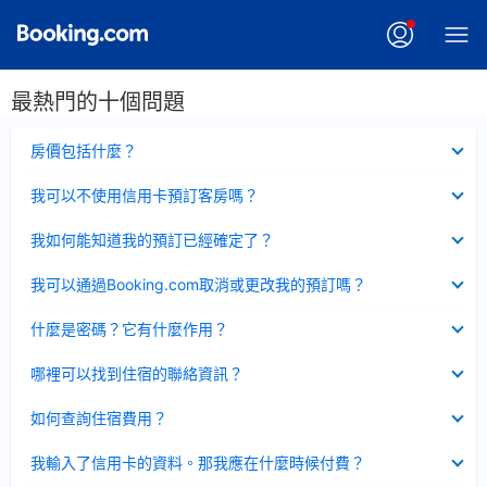
最熱門的十個問題
已
房價包括什麼？
收
起
已
我可以不使用信用卡預訂客房嗎？
收
起
已
我如何能知道我的預訂已經確定了？
收
起
已
我可以通過Booking.com取消或更改我的預訂嗎？
收
起
已
什麼是密碼？它有什麼作用？
收
起
已
哪裡可以找到住宿的聯絡資訊？
收
起
已
如何查詢住宿費用？
收
起
已
我輸入了信用卡的資料。那我應在什麼時候付費？
收