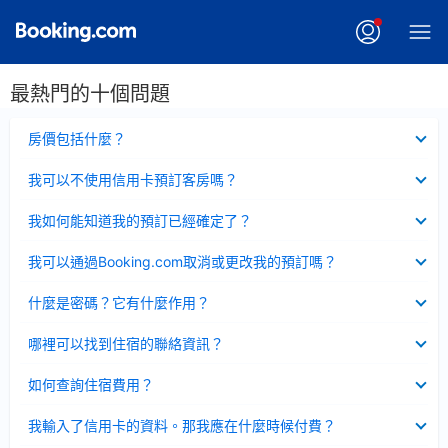
最熱門的十個問題
已
房價包括什麼？
收
起
已
我可以不使用信用卡預訂客房嗎？
收
起
已
我如何能知道我的預訂已經確定了？
收
起
已
我可以通過Booking.com取消或更改我的預訂嗎？
收
起
已
什麼是密碼？它有什麼作用？
收
起
已
哪裡可以找到住宿的聯絡資訊？
收
起
已
如何查詢住宿費用？
收
起
已
我輸入了信用卡的資料。那我應在什麼時候付費？
收