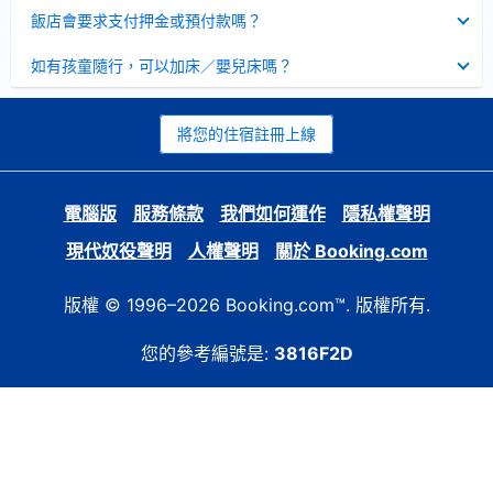
起
已
飯店會要求支付押金或預付款嗎？
收
起
已
如有孩童隨行，可以加床／嬰兒床嗎？
收
起
將您的住宿註冊上線
電腦版
服務條款
我們如何運作
隱私權聲明
現代奴役聲明
人權聲明
關於 Booking.com
版權 © 1996–2026 Booking.com™. 版權所有.
您的參考編號是:
3816F2D