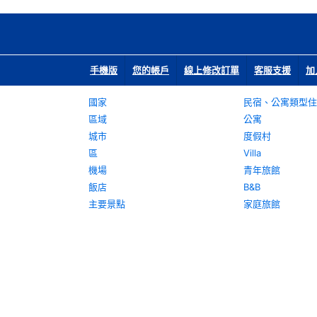
手機版
您的帳戶
線上修改訂單
客服支援
加
國家
民宿、公寓類型住
區域
公寓
城市
度假村
區
Villa
機場
青年旅館
飯店
B&B
主要景點
家庭旅館