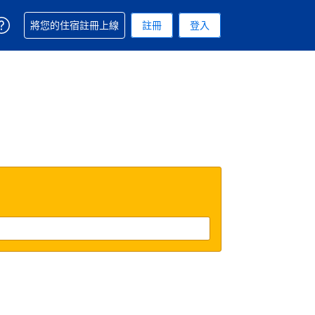
取得訂單相關協助
將您的住宿註冊上線
註冊
登入
 您現在所使用的幣別為新台幣
用的語言. 您目前所選的語言是繁體中文