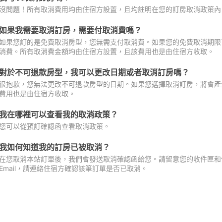
沒問題！所有取消費用均由住宿方設置，且均註明在您的訂房取消政策內
如果我需要取消訂房，需要付取消費嗎？
如果您訂的是免費取消房型，您無需支付取消費。如果您的免費取消期限
消費。所有取消費金額均由住宿方設置，且該費用也是由住宿方收取。
對於不可退款房型，我可以更改日期或者取消訂房嗎？
很抱歉，您無法更改不可退款房型的日期。如果您選擇取消訂房，將會產
費用也是由住宿方收取。
我在哪裡可以查看我的取消政策？
您可以從預訂確認函查看取消政策。
我如何知道我的訂房已被取消？
在您取消本站訂單後，我們會發送取消確認函給您。請留意您的收件匣和促
Email，請連絡住宿方確認該筆訂單是否已取消。