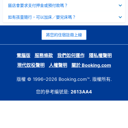
起
已
飯店會要求支付押金或預付款嗎？
收
起
已
如有孩童隨行，可以加床／嬰兒床嗎？
收
起
將您的住宿註冊上線
電腦版
服務條款
我們如何運作
隱私權聲明
現代奴役聲明
人權聲明
關於 Booking.com
版權 © 1996–2026 Booking.com™. 版權所有.
您的參考編號是:
2613AA4