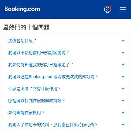
最熱門的十個問題
已
房價包括什麼？
收
起
已
我可以不使用信用卡預訂客房嗎？
收
起
已
我如何能知道我的預訂已經確定了？
收
起
已
我可以通過Booking.com取消或更改我的預訂嗎？
收
起
已
什麼是密碼？它有什麼作用？
收
起
已
哪裡可以找到住宿的聯絡資訊？
收
起
已
如何查詢住宿費用？
收
起
已
我輸入了信用卡的資料。那我應在什麼時候付費？
收