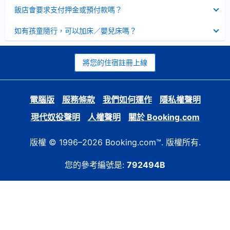
起
已
飯店會要求支付押金或預付款嗎？
收
起
已
如有孩童隨行，可以加床／嬰兒床嗎？
收
起
將您的住宿註冊上線
電腦版
服務條款
我們如何運作
隱私權聲明
現代奴役聲明
人權聲明
關於 Booking.com
版權 © 1996–2026 Booking.com™. 版權所有.
您的參考編號是:
792494B