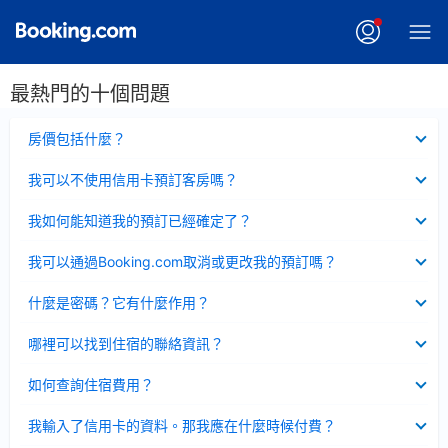
最熱門的十個問題
已
房價包括什麼？
收
起
已
我可以不使用信用卡預訂客房嗎？
收
起
已
我如何能知道我的預訂已經確定了？
收
起
已
我可以通過Booking.com取消或更改我的預訂嗎？
收
起
已
什麼是密碼？它有什麼作用？
收
起
已
哪裡可以找到住宿的聯絡資訊？
收
起
已
如何查詢住宿費用？
收
起
已
我輸入了信用卡的資料。那我應在什麼時候付費？
收