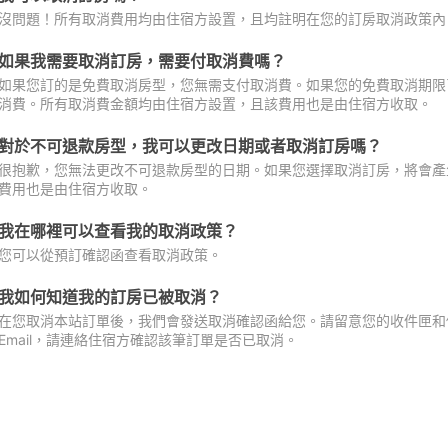
沒問題！所有取消費用均由住宿方設置，且均註明在您的訂房取消政策內
如果我需要取消訂房，需要付取消費嗎？
如果您訂的是免費取消房型，您無需支付取消費。如果您的免費取消期限
消費。所有取消費金額均由住宿方設置，且該費用也是由住宿方收取。
對於不可退款房型，我可以更改日期或者取消訂房嗎？
很抱歉，您無法更改不可退款房型的日期。如果您選擇取消訂房，將會產
費用也是由住宿方收取。
我在哪裡可以查看我的取消政策？
您可以從預訂確認函查看取消政策。
我如何知道我的訂房已被取消？
在您取消本站訂單後，我們會發送取消確認函給您。請留意您的收件匣和促
Email，請連絡住宿方確認該筆訂單是否已取消。