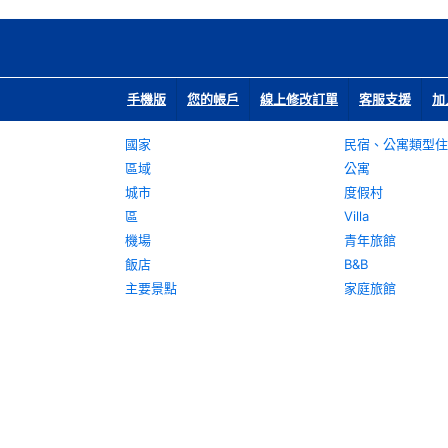
手機版
您的帳戶
線上修改訂單
客服支援
加
國家
民宿、公寓類型住
區域
公寓
城市
度假村
區
Villa
機場
青年旅館
飯店
B&B
主要景點
家庭旅館