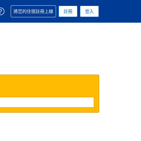
取得訂單相關協助
將您的住宿註冊上線
註冊
登入
. 您現在所使用的幣別為美元
用的語言. 您目前所選的語言是繁體中文