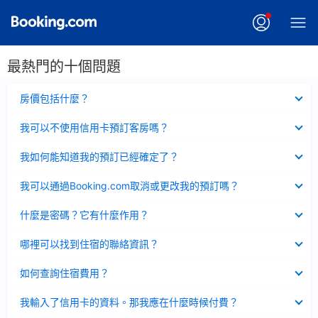
最熱門的十個問題
已
房價包括什麼？
收
起
已
我可以不使用信用卡預訂客房嗎？
收
起
已
我如何能知道我的預訂已經確定了？
收
起
已
我可以通過Booking.com取消或更改我的預訂嗎？
收
起
已
什麼是密碼？它有什麼作用？
收
起
已
哪裡可以找到住宿的聯絡資訊？
收
起
已
如何查詢住宿費用？
收
起
已
我輸入了信用卡的資料。那我應在什麼時候付費？
收