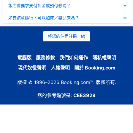
起
已
飯店會要求支付押金或預付款嗎？
收
起
已
如有孩童隨行，可以加床／嬰兒床嗎？
收
起
將您的住宿註冊上線
電腦版
服務條款
我們如何運作
隱私權聲明
現代奴役聲明
人權聲明
關於 Booking.com
版權 © 1996–2026 Booking.com™. 版權所有.
您的參考編號是:
CEE3929