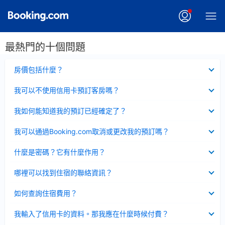
最熱門的十個問題
已
房價包括什麼？
收
起
已
我可以不使用信用卡預訂客房嗎？
收
起
已
我如何能知道我的預訂已經確定了？
收
起
已
我可以通過Booking.com取消或更改我的預訂嗎？
收
起
已
什麼是密碼？它有什麼作用？
收
起
已
哪裡可以找到住宿的聯絡資訊？
收
起
已
如何查詢住宿費用？
收
起
已
我輸入了信用卡的資料。那我應在什麼時候付費？
收