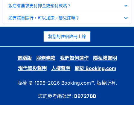
起
已
飯店會要求支付押金或預付款嗎？
收
起
已
如有孩童隨行，可以加床／嬰兒床嗎？
收
起
將您的住宿註冊上線
電腦版
服務條款
我們如何運作
隱私權聲明
現代奴役聲明
人權聲明
關於 Booking.com
版權 © 1996–2026 Booking.com™. 版權所有.
您的參考編號是:
B9727BB