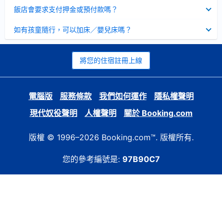
起
已
飯店會要求支付押金或預付款嗎？
收
起
已
如有孩童隨行，可以加床／嬰兒床嗎？
收
起
將您的住宿註冊上線
電腦版
服務條款
我們如何運作
隱私權聲明
現代奴役聲明
人權聲明
關於 Booking.com
版權 © 1996–2026 Booking.com™. 版權所有.
您的參考編號是:
97B90C7