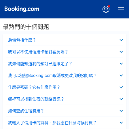
最熱門的十個問題
已
房價包括什麼？
收
起
已
我可以不使用信用卡預訂客房嗎？
收
起
已
我如何能知道我的預訂已經確定了？
收
起
已
我可以通過Booking.com取消或更改我的預訂嗎？
收
起
已
什麼是密碼？它有什麼作用？
收
起
已
哪裡可以找到住宿的聯絡資訊？
收
起
已
如何查詢住宿費用？
收
起
已
我輸入了信用卡的資料。那我應在什麼時候付費？
收