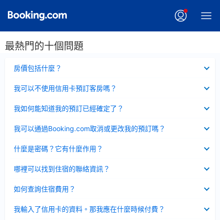
最熱門的十個問題
已
房價包括什麼？
收
起
已
我可以不使用信用卡預訂客房嗎？
收
起
已
我如何能知道我的預訂已經確定了？
收
起
已
我可以通過Booking.com取消或更改我的預訂嗎？
收
起
已
什麼是密碼？它有什麼作用？
收
起
已
哪裡可以找到住宿的聯絡資訊？
收
起
已
如何查詢住宿費用？
收
起
已
我輸入了信用卡的資料。那我應在什麼時候付費？
收