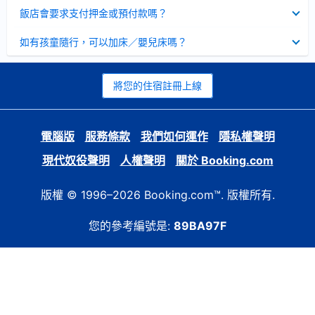
起
已
飯店會要求支付押金或預付款嗎？
收
起
已
如有孩童隨行，可以加床／嬰兒床嗎？
收
起
將您的住宿註冊上線
電腦版
服務條款
我們如何運作
隱私權聲明
現代奴役聲明
人權聲明
關於 Booking.com
版權 © 1996–2026 Booking.com™. 版權所有.
您的參考編號是:
89BA97F