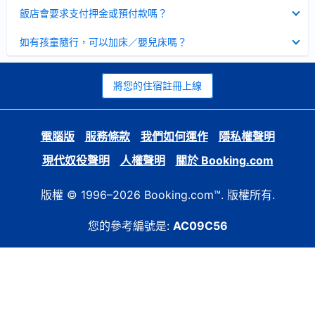
起
已
飯店會要求支付押金或預付款嗎？
收
起
已
如有孩童隨行，可以加床／嬰兒床嗎？
收
起
將您的住宿註冊上線
電腦版
服務條款
我們如何運作
隱私權聲明
現代奴役聲明
人權聲明
關於 Booking.com
版權 © 1996–2026 Booking.com™. 版權所有.
您的參考編號是:
AC09C56