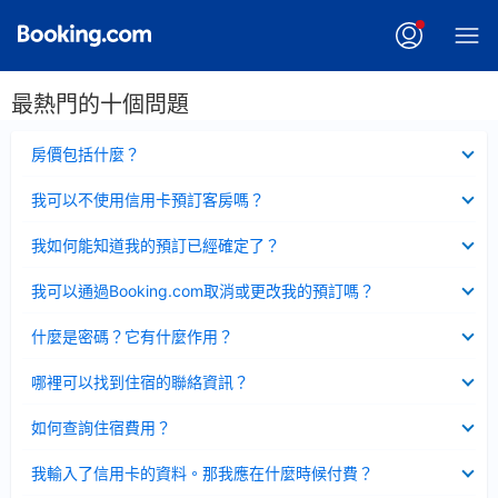
最熱門的十個問題
已
房價包括什麼？
收
起
已
我可以不使用信用卡預訂客房嗎？
收
起
已
我如何能知道我的預訂已經確定了？
收
起
已
我可以通過Booking.com取消或更改我的預訂嗎？
收
起
已
什麼是密碼？它有什麼作用？
收
起
已
哪裡可以找到住宿的聯絡資訊？
收
起
已
如何查詢住宿費用？
收
起
已
我輸入了信用卡的資料。那我應在什麼時候付費？
收