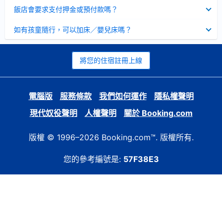
起
已
飯店會要求支付押金或預付款嗎？
收
起
已
如有孩童隨行，可以加床／嬰兒床嗎？
收
起
將您的住宿註冊上線
電腦版
服務條款
我們如何運作
隱私權聲明
現代奴役聲明
人權聲明
關於 Booking.com
版權 © 1996–2026 Booking.com™. 版權所有.
您的參考編號是:
57F38E3