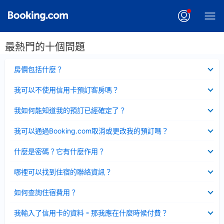
最熱門的十個問題
已
房價包括什麼？
收
起
已
我可以不使用信用卡預訂客房嗎？
收
起
已
我如何能知道我的預訂已經確定了？
收
起
已
我可以通過Booking.com取消或更改我的預訂嗎？
收
起
已
什麼是密碼？它有什麼作用？
收
起
已
哪裡可以找到住宿的聯絡資訊？
收
起
已
如何查詢住宿費用？
收
起
已
我輸入了信用卡的資料。那我應在什麼時候付費？
收