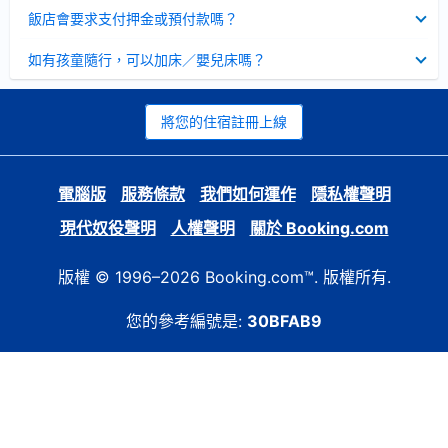
起
已
飯店會要求支付押金或預付款嗎？
收
起
已
如有孩童隨行，可以加床／嬰兒床嗎？
收
起
將您的住宿註冊上線
電腦版
服務條款
我們如何運作
隱私權聲明
現代奴役聲明
人權聲明
關於 Booking.com
版權 © 1996–2026 Booking.com™. 版權所有.
您的參考編號是:
30BFAB9