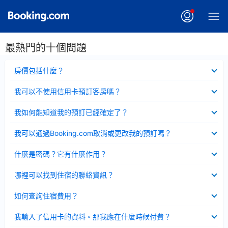
最熱門的十個問題
已
房價包括什麼？
收
起
已
我可以不使用信用卡預訂客房嗎？
收
起
已
我如何能知道我的預訂已經確定了？
收
起
已
我可以通過Booking.com取消或更改我的預訂嗎？
收
起
已
什麼是密碼？它有什麼作用？
收
起
已
哪裡可以找到住宿的聯絡資訊？
收
起
已
如何查詢住宿費用？
收
起
已
我輸入了信用卡的資料。那我應在什麼時候付費？
收