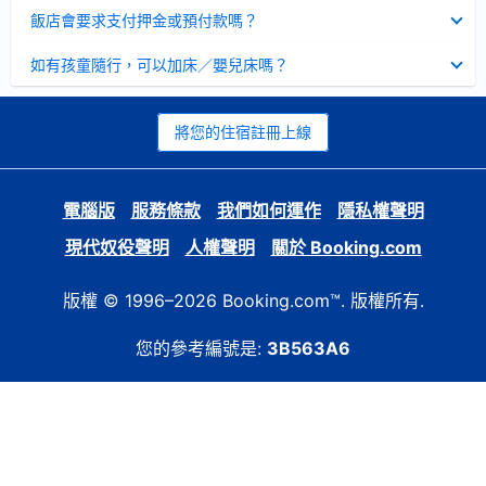
起
已
飯店會要求支付押金或預付款嗎？
收
起
已
如有孩童隨行，可以加床／嬰兒床嗎？
收
起
將您的住宿註冊上線
電腦版
服務條款
我們如何運作
隱私權聲明
現代奴役聲明
人權聲明
關於 Booking.com
版權 © 1996–2026 Booking.com™. 版權所有.
您的參考編號是:
3B563A6