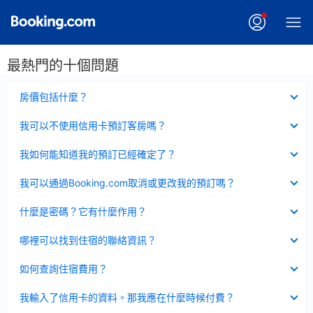
最熱門的十個問題
已
房價包括什麼？
收
起
已
我可以不使用信用卡預訂客房嗎？
收
起
已
我如何能知道我的預訂已經確定了？
收
起
已
我可以通過Booking.com取消或更改我的預訂嗎？
收
起
已
什麼是密碼？它有什麼作用？
收
起
已
哪裡可以找到住宿的聯絡資訊？
收
起
已
如何查詢住宿費用？
收
起
已
我輸入了信用卡的資料。那我應在什麼時候付費？
收