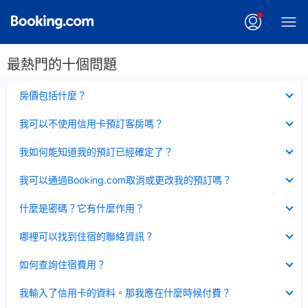
最熱門的十個問題
已
房價包括什麼？
收
起
已
我可以不使用信用卡預訂客房嗎？
收
起
已
我如何能知道我的預訂已經確定了？
收
起
已
我可以通過Booking.com取消或更改我的預訂嗎？
收
起
已
什麼是密碼？它有什麼作用？
收
起
已
哪裡可以找到住宿的聯絡資訊？
收
起
已
如何查詢住宿費用？
收
起
已
我輸入了信用卡的資料。那我應在什麼時候付費？
收