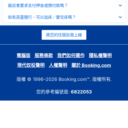
起
已
飯店會要求支付押金或預付款嗎？
收
起
已
如有孩童隨行，可以加床／嬰兒床嗎？
收
起
將您的住宿註冊上線
電腦版
服務條款
我們如何運作
隱私權聲明
現代奴役聲明
人權聲明
關於 Booking.com
版權 © 1996–2026 Booking.com™. 版權所有.
您的參考編號是:
6822053