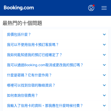
最熱門的十個問題
已
房價包括什麼？
收
起
已
我可以不使用信用卡預訂客房嗎？
收
起
已
我如何能知道我的預訂已經確定了？
收
起
已
我可以通過Booking.com取消或更改我的預訂嗎？
收
起
已
什麼是密碼？它有什麼作用？
收
起
已
哪裡可以找到住宿的聯絡資訊？
收
起
已
如何查詢住宿費用？
收
起
已
我輸入了信用卡的資料。那我應在什麼時候付費？
收