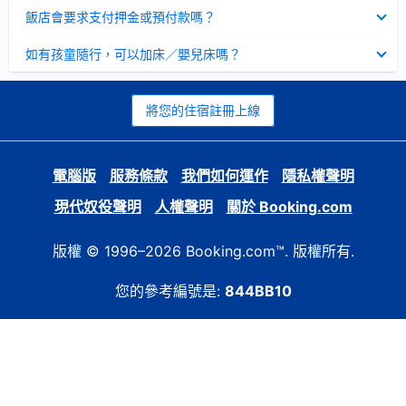
起
已
飯店會要求支付押金或預付款嗎？
收
起
已
如有孩童隨行，可以加床／嬰兒床嗎？
收
起
將您的住宿註冊上線
電腦版
服務條款
我們如何運作
隱私權聲明
現代奴役聲明
人權聲明
關於 Booking.com
版權 © 1996–2026 Booking.com™. 版權所有.
您的參考編號是:
844BB10