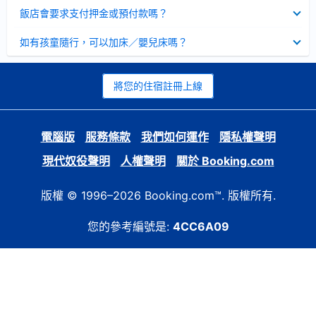
起
已
飯店會要求支付押金或預付款嗎？
收
起
已
如有孩童隨行，可以加床／嬰兒床嗎？
收
起
將您的住宿註冊上線
電腦版
服務條款
我們如何運作
隱私權聲明
現代奴役聲明
人權聲明
關於 Booking.com
版權 © 1996–2026 Booking.com™. 版權所有.
您的參考編號是:
4CC6A09