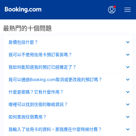
最熱門的十個問題
已
房價包括什麼？
收
起
已
我可以不使用信用卡預訂客房嗎？
收
起
已
我如何能知道我的預訂已經確定了？
收
起
已
我可以通過Booking.com取消或更改我的預訂嗎？
收
起
已
什麼是密碼？它有什麼作用？
收
起
已
哪裡可以找到住宿的聯絡資訊？
收
起
已
如何查詢住宿費用？
收
起
已
我輸入了信用卡的資料。那我應在什麼時候付費？
收