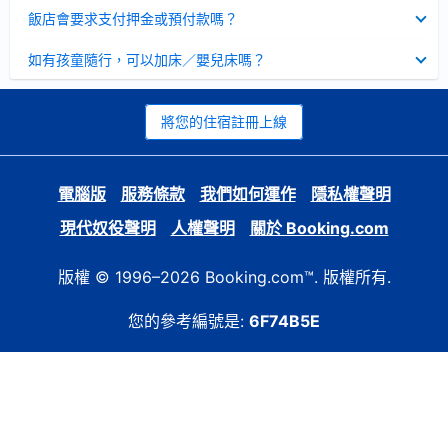
起
已
飯店會要求支付押金或預付款嗎？
收
起
已
如有孩童隨行，可以加床／嬰兒床嗎？
收
起
將您的住宿註冊上線
電腦版
服務條款
我們如何運作
隱私權聲明
現代奴役聲明
人權聲明
關於 Booking.com
版權 © 1996–2026 Booking.com™. 版權所有.
您的參考編號是:
6F74B5E