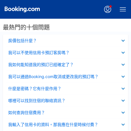
最熱門的十個問題
已
房價包括什麼？
收
起
已
我可以不使用信用卡預訂客房嗎？
收
起
已
我如何能知道我的預訂已經確定了？
收
起
已
我可以通過Booking.com取消或更改我的預訂嗎？
收
起
已
什麼是密碼？它有什麼作用？
收
起
已
哪裡可以找到住宿的聯絡資訊？
收
起
已
如何查詢住宿費用？
收
起
已
我輸入了信用卡的資料。那我應在什麼時候付費？
收