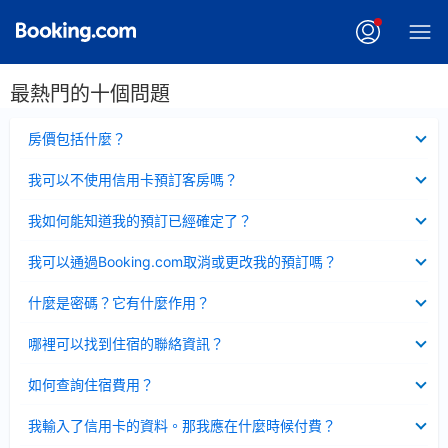
最熱門的十個問題
已
房價包括什麼？
收
起
已
我可以不使用信用卡預訂客房嗎？
收
起
已
我如何能知道我的預訂已經確定了？
收
起
已
我可以通過Booking.com取消或更改我的預訂嗎？
收
起
已
什麼是密碼？它有什麼作用？
收
起
已
哪裡可以找到住宿的聯絡資訊？
收
起
已
如何查詢住宿費用？
收
起
已
我輸入了信用卡的資料。那我應在什麼時候付費？
收