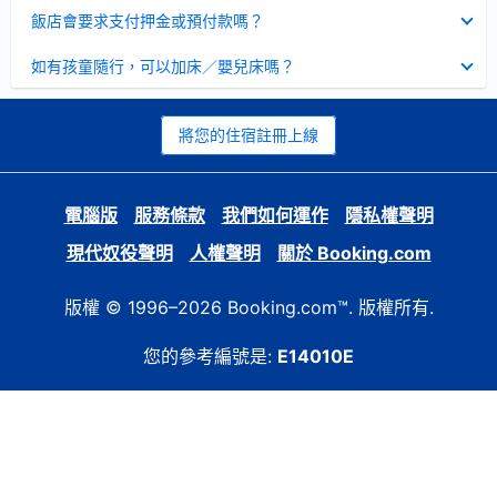
起
已
飯店會要求支付押金或預付款嗎？
收
起
已
如有孩童隨行，可以加床／嬰兒床嗎？
收
起
將您的住宿註冊上線
電腦版
服務條款
我們如何運作
隱私權聲明
現代奴役聲明
人權聲明
關於 Booking.com
版權 © 1996–2026 Booking.com™. 版權所有.
您的參考編號是:
E14010E