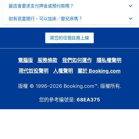
起
已
飯店會要求支付押金或預付款嗎？
收
起
已
如有孩童隨行，可以加床／嬰兒床嗎？
收
起
將您的住宿註冊上線
電腦版
服務條款
我們如何運作
隱私權聲明
現代奴役聲明
人權聲明
關於 Booking.com
版權 © 1996–2026 Booking.com™. 版權所有.
您的參考編號是:
68EA375