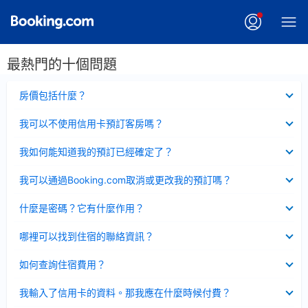
最熱門的十個問題
已
房價包括什麼？
收
起
已
我可以不使用信用卡預訂客房嗎？
收
起
已
我如何能知道我的預訂已經確定了？
收
起
已
我可以通過Booking.com取消或更改我的預訂嗎？
收
起
已
什麼是密碼？它有什麼作用？
收
起
已
哪裡可以找到住宿的聯絡資訊？
收
起
已
如何查詢住宿費用？
收
起
已
我輸入了信用卡的資料。那我應在什麼時候付費？
收