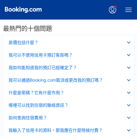
最熱門的十個問題
已
房價包括什麼？
收
起
已
我可以不使用信用卡預訂客房嗎？
收
起
已
我如何能知道我的預訂已經確定了？
收
起
已
我可以通過Booking.com取消或更改我的預訂嗎？
收
起
已
什麼是密碼？它有什麼作用？
收
起
已
哪裡可以找到住宿的聯絡資訊？
收
起
已
如何查詢住宿費用？
收
起
已
我輸入了信用卡的資料。那我應在什麼時候付費？
收