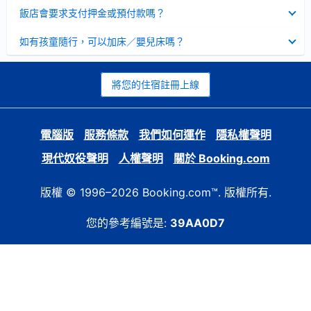
起
已
飯店會要求支付押金或預付款嗎？
收
起
已
如有孩童隨行，可以加床／嬰兒床嗎？
收
起
將您的住宿註冊上線
電腦版
服務條款
我們如何運作
隱私權聲明
現代奴役聲明
人權聲明
關於 Booking.com
版權 © 1996–2026 Booking.com™. 版權所有.
您的參考編號是:
39AA0D7