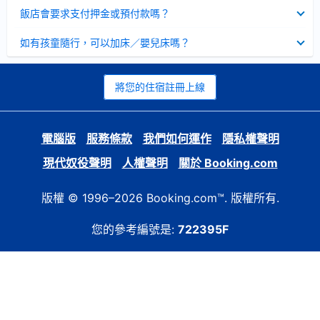
起
已
飯店會要求支付押金或預付款嗎？
收
起
已
如有孩童隨行，可以加床／嬰兒床嗎？
收
起
將您的住宿註冊上線
電腦版
服務條款
我們如何運作
隱私權聲明
現代奴役聲明
人權聲明
關於 Booking.com
版權 © 1996–2026 Booking.com™. 版權所有.
您的參考編號是:
722395F