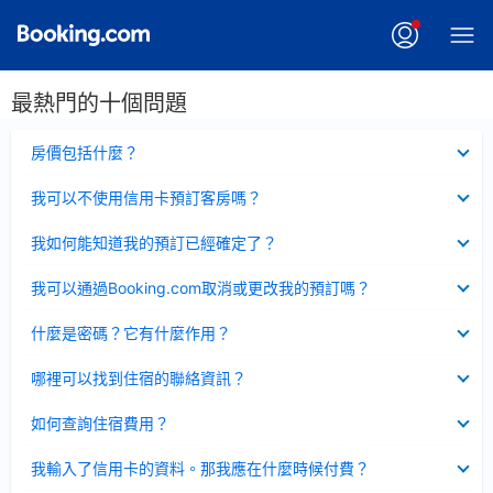
最熱門的十個問題
已
房價包括什麼？
收
起
已
我可以不使用信用卡預訂客房嗎？
收
起
已
我如何能知道我的預訂已經確定了？
收
起
已
我可以通過Booking.com取消或更改我的預訂嗎？
收
起
已
什麼是密碼？它有什麼作用？
收
起
已
哪裡可以找到住宿的聯絡資訊？
收
起
已
如何查詢住宿費用？
收
起
已
我輸入了信用卡的資料。那我應在什麼時候付費？
收