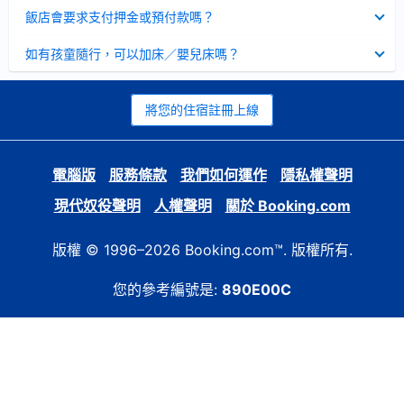
起
已
飯店會要求支付押金或預付款嗎？
收
起
已
如有孩童隨行，可以加床／嬰兒床嗎？
收
起
將您的住宿註冊上線
電腦版
服務條款
我們如何運作
隱私權聲明
現代奴役聲明
人權聲明
關於 Booking.com
版權 © 1996–2026 Booking.com™. 版權所有.
您的參考編號是:
890E00C