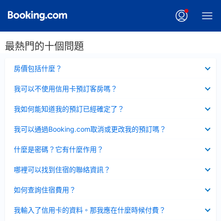
最熱門的十個問題
已
房價包括什麼？
收
起
已
我可以不使用信用卡預訂客房嗎？
收
起
已
我如何能知道我的預訂已經確定了？
收
起
已
我可以通過Booking.com取消或更改我的預訂嗎？
收
起
已
什麼是密碼？它有什麼作用？
收
起
已
哪裡可以找到住宿的聯絡資訊？
收
起
已
如何查詢住宿費用？
收
起
已
我輸入了信用卡的資料。那我應在什麼時候付費？
收