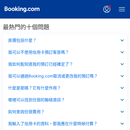
最熱門的十個問題
已
房價包括什麼？
收
起
已
我可以不使用信用卡預訂客房嗎？
收
起
已
我如何能知道我的預訂已經確定了？
收
起
已
我可以通過Booking.com取消或更改我的預訂嗎？
收
起
已
什麼是密碼？它有什麼作用？
收
起
已
哪裡可以找到住宿的聯絡資訊？
收
起
已
如何查詢住宿費用？
收
起
已
我輸入了信用卡的資料。那我應在什麼時候付費？
收