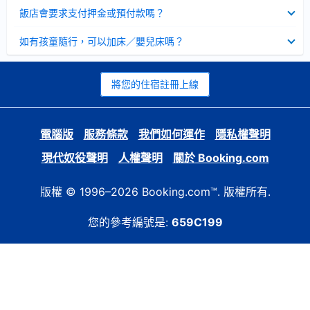
起
已
飯店會要求支付押金或預付款嗎？
收
起
已
如有孩童隨行，可以加床／嬰兒床嗎？
收
起
將您的住宿註冊上線
電腦版
服務條款
我們如何運作
隱私權聲明
現代奴役聲明
人權聲明
關於 Booking.com
版權 © 1996–2026 Booking.com™. 版權所有.
您的參考編號是:
659C199