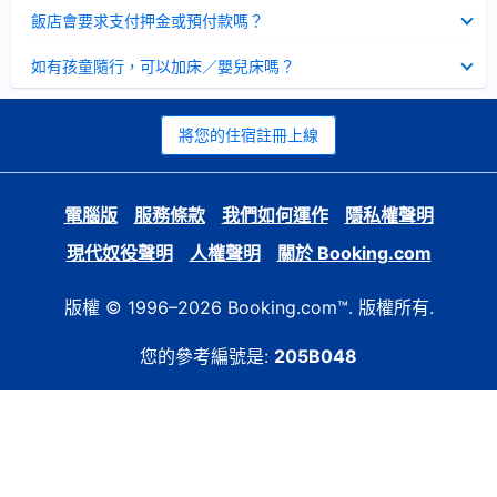
起
已
飯店會要求支付押金或預付款嗎？
收
起
已
如有孩童隨行，可以加床／嬰兒床嗎？
收
起
將您的住宿註冊上線
電腦版
服務條款
我們如何運作
隱私權聲明
現代奴役聲明
人權聲明
關於 Booking.com
版權 © 1996–2026 Booking.com™. 版權所有.
您的參考編號是:
205B048