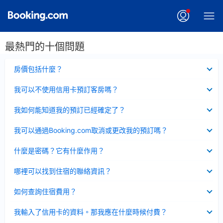
最熱門的十個問題
已
房價包括什麼？
收
起
已
我可以不使用信用卡預訂客房嗎？
收
起
已
我如何能知道我的預訂已經確定了？
收
起
已
我可以通過Booking.com取消或更改我的預訂嗎？
收
起
已
什麼是密碼？它有什麼作用？
收
起
已
哪裡可以找到住宿的聯絡資訊？
收
起
已
如何查詢住宿費用？
收
起
已
我輸入了信用卡的資料。那我應在什麼時候付費？
收