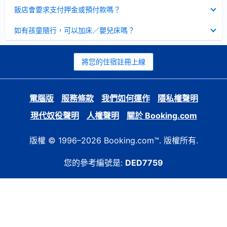
起
已
飯店會要求支付押金或預付款嗎？
收
起
已
如有孩童隨行，可以加床／嬰兒床嗎？
收
起
將您的住宿註冊上線
電腦版
服務條款
我們如何運作
隱私權聲明
現代奴役聲明
人權聲明
關於 Booking.com
版權 © 1996–2026 Booking.com™. 版權所有.
您的參考編號是:
DED7759