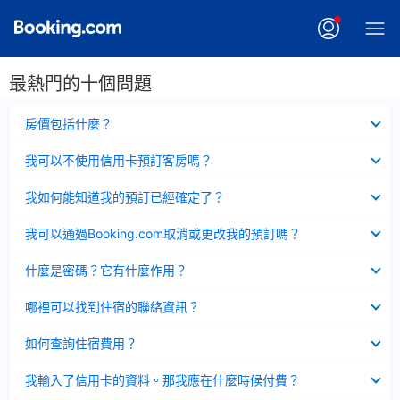
最熱門的十個問題
已
房價包括什麼？
收
起
已
我可以不使用信用卡預訂客房嗎？
收
起
已
我如何能知道我的預訂已經確定了？
收
起
已
我可以通過Booking.com取消或更改我的預訂嗎？
收
起
已
什麼是密碼？它有什麼作用？
收
起
已
哪裡可以找到住宿的聯絡資訊？
收
起
已
如何查詢住宿費用？
收
起
已
我輸入了信用卡的資料。那我應在什麼時候付費？
收