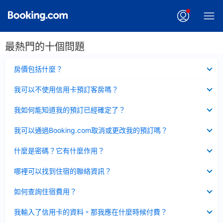
最熱門的十個問題
已
房價包括什麼？
收
起
已
我可以不使用信用卡預訂客房嗎？
收
起
已
我如何能知道我的預訂已經確定了？
收
起
已
我可以通過Booking.com取消或更改我的預訂嗎？
收
起
已
什麼是密碼？它有什麼作用？
收
起
已
哪裡可以找到住宿的聯絡資訊？
收
起
已
如何查詢住宿費用？
收
起
已
我輸入了信用卡的資料。那我應在什麼時候付費？
收