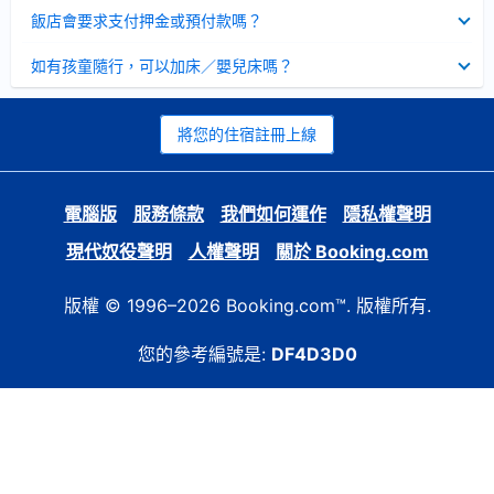
起
已
飯店會要求支付押金或預付款嗎？
收
起
已
如有孩童隨行，可以加床／嬰兒床嗎？
收
起
將您的住宿註冊上線
電腦版
服務條款
我們如何運作
隱私權聲明
現代奴役聲明
人權聲明
關於 Booking.com
版權 © 1996–2026 Booking.com™. 版權所有.
您的參考編號是:
DF4D3D0