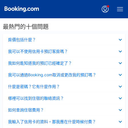
最熱門的十個問題
已
房價包括什麼？
收
起
已
我可以不使用信用卡預訂客房嗎？
收
起
已
我如何能知道我的預訂已經確定了？
收
起
已
我可以通過Booking.com取消或更改我的預訂嗎？
收
起
已
什麼是密碼？它有什麼作用？
收
起
已
哪裡可以找到住宿的聯絡資訊？
收
起
已
如何查詢住宿費用？
收
起
已
我輸入了信用卡的資料。那我應在什麼時候付費？
收