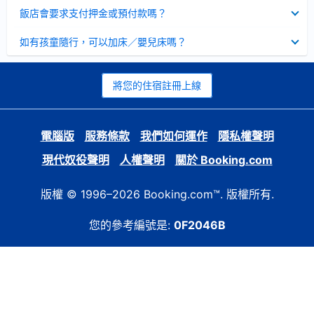
起
已
飯店會要求支付押金或預付款嗎？
收
起
已
如有孩童隨行，可以加床／嬰兒床嗎？
收
起
將您的住宿註冊上線
電腦版
服務條款
我們如何運作
隱私權聲明
現代奴役聲明
人權聲明
關於 Booking.com
版權 © 1996–2026 Booking.com™. 版權所有.
您的參考編號是:
0F2046B