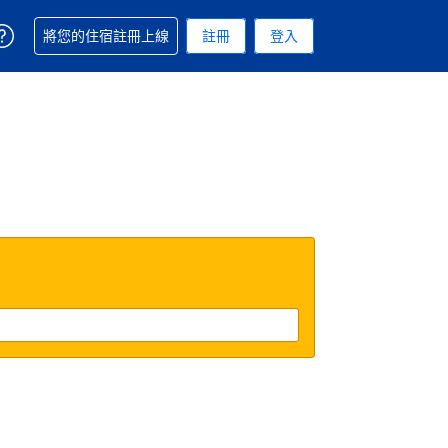
取得訂單相關協助
將您的住宿註冊上線
註冊
登入
 您現在所使用的幣別為新台幣
用的語言. 您目前所選的語言是繁體中文