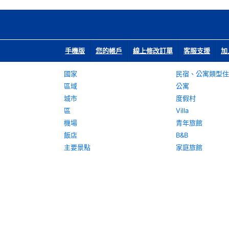
手機版
您的帳戶
線上修改訂單
客服支援
加
國家
民宿、公寓類型住
區域
公寓
城市
度假村
區
Villa
機場
青年旅館
飯店
B&B
主要景點
家庭旅館