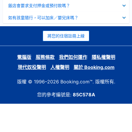
起
已
飯店會要求支付押金或預付款嗎？
收
起
已
如有孩童隨行，可以加床／嬰兒床嗎？
收
起
將您的住宿註冊上線
電腦版
服務條款
我們如何運作
隱私權聲明
現代奴役聲明
人權聲明
關於 Booking.com
版權 © 1996–2026 Booking.com™. 版權所有.
您的參考編號是:
85C578A