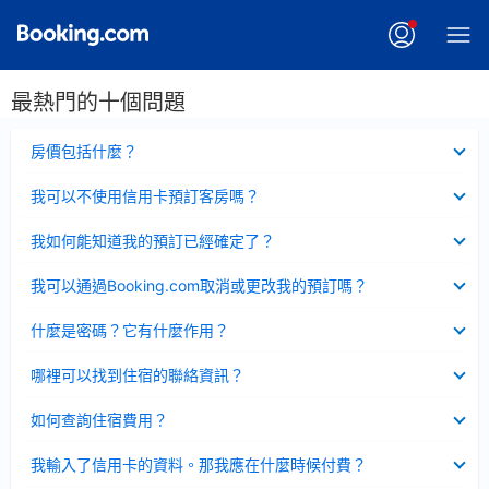
最熱門的十個問題
已
房價包括什麼？
收
起
已
我可以不使用信用卡預訂客房嗎？
收
起
已
我如何能知道我的預訂已經確定了？
收
起
已
我可以通過Booking.com取消或更改我的預訂嗎？
收
起
已
什麼是密碼？它有什麼作用？
收
起
已
哪裡可以找到住宿的聯絡資訊？
收
起
已
如何查詢住宿費用？
收
起
已
我輸入了信用卡的資料。那我應在什麼時候付費？
收