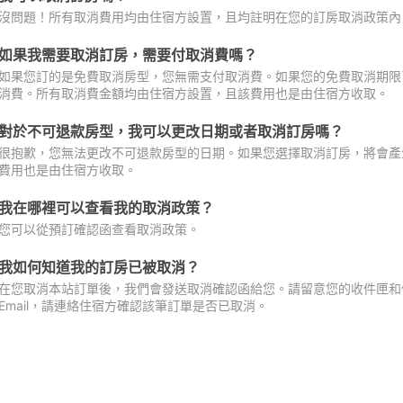
沒問題！所有取消費用均由住宿方設置，且均註明在您的訂房取消政策內
如果我需要取消訂房，需要付取消費嗎？
如果您訂的是免費取消房型，您無需支付取消費。如果您的免費取消期限
消費。所有取消費金額均由住宿方設置，且該費用也是由住宿方收取。
對於不可退款房型，我可以更改日期或者取消訂房嗎？
很抱歉，您無法更改不可退款房型的日期。如果您選擇取消訂房，將會產
費用也是由住宿方收取。
我在哪裡可以查看我的取消政策？
您可以從預訂確認函查看取消政策。
我如何知道我的訂房已被取消？
在您取消本站訂單後，我們會發送取消確認函給您。請留意您的收件匣和促
Email，請連絡住宿方確認該筆訂單是否已取消。