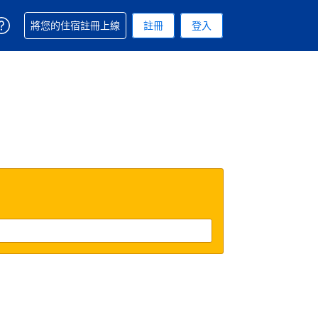
取得訂單相關協助
將您的住宿註冊上線
註冊
登入
 您現在所使用的幣別為新台幣
用的語言. 您目前所選的語言是繁體中文