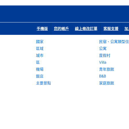
手機版
您的帳戶
線上修改訂單
客服支援
加
國家
民宿、公寓類型住
區域
公寓
城市
度假村
區
Villa
機場
青年旅館
飯店
B&B
主要景點
家庭旅館