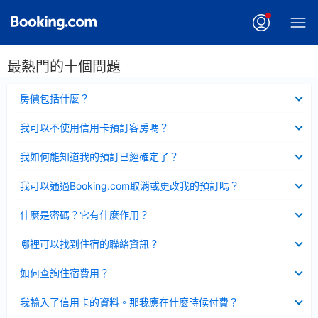
最熱門的十個問題
已
房價包括什麼？
收
起
已
我可以不使用信用卡預訂客房嗎？
收
起
已
我如何能知道我的預訂已經確定了？
收
起
已
我可以通過Booking.com取消或更改我的預訂嗎？
收
起
已
什麼是密碼？它有什麼作用？
收
起
已
哪裡可以找到住宿的聯絡資訊？
收
起
已
如何查詢住宿費用？
收
起
已
我輸入了信用卡的資料。那我應在什麼時候付費？
收