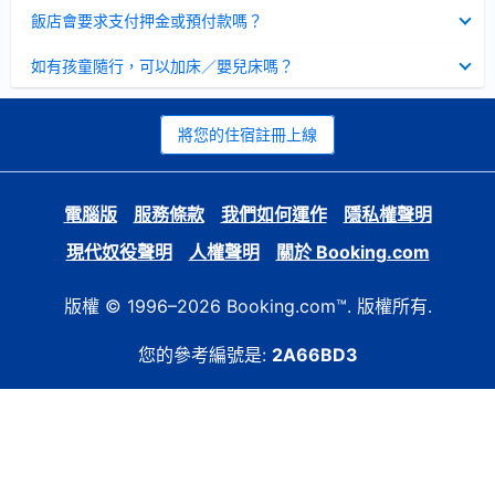
起
已
飯店會要求支付押金或預付款嗎？
收
起
已
如有孩童隨行，可以加床／嬰兒床嗎？
收
起
將您的住宿註冊上線
電腦版
服務條款
我們如何運作
隱私權聲明
現代奴役聲明
人權聲明
關於 Booking.com
版權 © 1996–2026 Booking.com™. 版權所有.
您的參考編號是:
2A66BD3