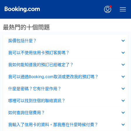
最熱門的十個問題
已
房價包括什麼？
收
起
已
我可以不使用信用卡預訂客房嗎？
收
起
已
我如何能知道我的預訂已經確定了？
收
起
已
我可以通過Booking.com取消或更改我的預訂嗎？
收
起
已
什麼是密碼？它有什麼作用？
收
起
已
哪裡可以找到住宿的聯絡資訊？
收
起
已
如何查詢住宿費用？
收
起
已
我輸入了信用卡的資料。那我應在什麼時候付費？
收