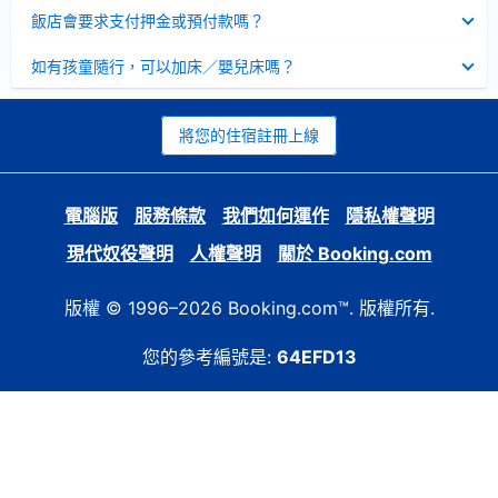
起
已
飯店會要求支付押金或預付款嗎？
收
起
已
如有孩童隨行，可以加床／嬰兒床嗎？
收
起
將您的住宿註冊上線
電腦版
服務條款
我們如何運作
隱私權聲明
現代奴役聲明
人權聲明
關於 Booking.com
版權 © 1996–2026 Booking.com™. 版權所有.
您的參考編號是:
64EFD13