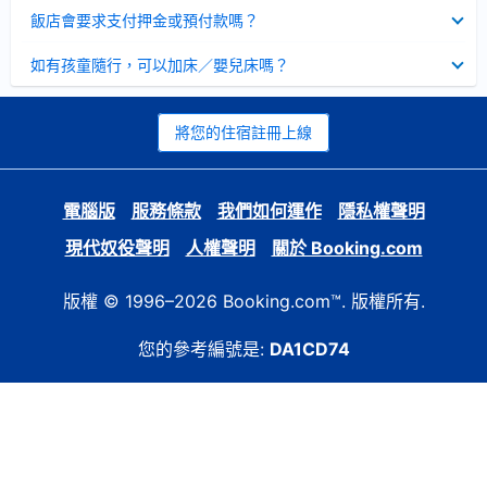
起
已
飯店會要求支付押金或預付款嗎？
收
起
已
如有孩童隨行，可以加床／嬰兒床嗎？
收
起
將您的住宿註冊上線
電腦版
服務條款
我們如何運作
隱私權聲明
現代奴役聲明
人權聲明
關於 Booking.com
版權 © 1996–2026 Booking.com™. 版權所有.
您的參考編號是:
DA1CD74