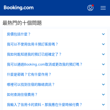
最熱門的十個問題
已
房價包括什麼？
收
起
已
我可以不使用信用卡預訂客房嗎？
收
起
已
我如何能知道我的預訂已經確定了？
收
起
已
我可以通過Booking.com取消或更改我的預訂嗎？
收
起
已
什麼是密碼？它有什麼作用？
收
起
已
哪裡可以找到住宿的聯絡資訊？
收
起
已
如何查詢住宿費用？
收
起
已
我輸入了信用卡的資料。那我應在什麼時候付費？
收