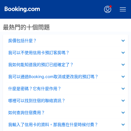
最熱門的十個問題
已
房價包括什麼？
收
起
已
我可以不使用信用卡預訂客房嗎？
收
起
已
我如何能知道我的預訂已經確定了？
收
起
已
我可以通過Booking.com取消或更改我的預訂嗎？
收
起
已
什麼是密碼？它有什麼作用？
收
起
已
哪裡可以找到住宿的聯絡資訊？
收
起
已
如何查詢住宿費用？
收
起
已
我輸入了信用卡的資料。那我應在什麼時候付費？
收