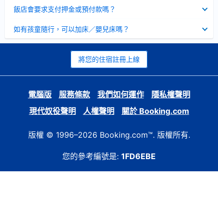
起
已
飯店會要求支付押金或預付款嗎？
收
起
已
如有孩童隨行，可以加床／嬰兒床嗎？
收
起
將您的住宿註冊上線
電腦版
服務條款
我們如何運作
隱私權聲明
現代奴役聲明
人權聲明
關於 Booking.com
版權 © 1996–2026 Booking.com™. 版權所有.
您的參考編號是:
1FD6EBE