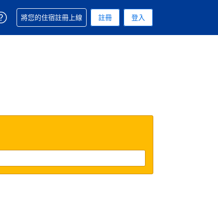
取得訂單相關協助
將您的住宿註冊上線
註冊
登入
 您現在所使用的幣別為新台幣
用的語言. 您目前所選的語言是繁體中文