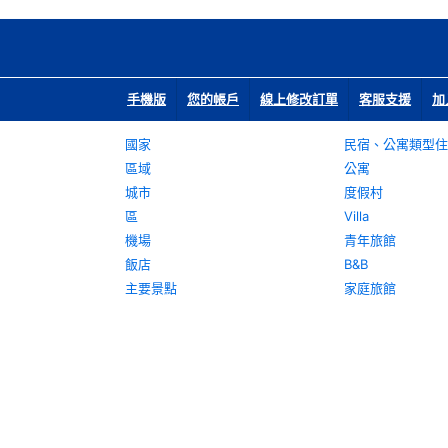
手機版
您的帳戶
線上修改訂單
客服支援
加
國家
民宿、公寓類型住
區域
公寓
城市
度假村
區
Villa
機場
青年旅館
飯店
B&B
主要景點
家庭旅館