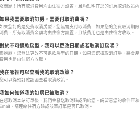
沒問題！所有取消費用均由住宿方設置，且均註明在您的訂房取消政策內
如果我需要取消訂房，需要付取消費嗎？
如果您訂的是免費取消房型，您無需支付取消費。如果您的免費取消期限
消費。所有取消費金額均由住宿方設置，且該費用也是由住宿方收取。
對於不可退款房型，我可以更改日期或者取消訂房嗎？
很抱歉，您無法更改不可退款房型的日期。如果您選擇取消訂房，將會產
費用也是由住宿方收取。
我在哪裡可以查看我的取消政策？
您可以從預訂確認函查看取消政策。
我如何知道我的訂房已被取消？
在您取消本站訂單後，我們會發送取消確認函給您。請留意您的收件匣和促
Email，請連絡住宿方確認該筆訂單是否已取消。