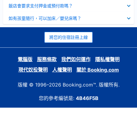
起
已
飯店會要求支付押金或預付款嗎？
收
起
已
如有孩童隨行，可以加床／嬰兒床嗎？
收
起
將您的住宿註冊上線
電腦版
服務條款
我們如何運作
隱私權聲明
現代奴役聲明
人權聲明
關於 Booking.com
版權 © 1996–2026 Booking.com™. 版權所有.
您的參考編號是:
4B46F5B