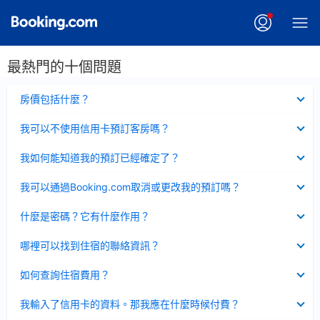
最熱門的十個問題
已
房價包括什麼？
收
起
已
我可以不使用信用卡預訂客房嗎？
收
起
已
我如何能知道我的預訂已經確定了？
收
起
已
我可以通過Booking.com取消或更改我的預訂嗎？
收
起
已
什麼是密碼？它有什麼作用？
收
起
已
哪裡可以找到住宿的聯絡資訊？
收
起
已
如何查詢住宿費用？
收
起
已
我輸入了信用卡的資料。那我應在什麼時候付費？
收