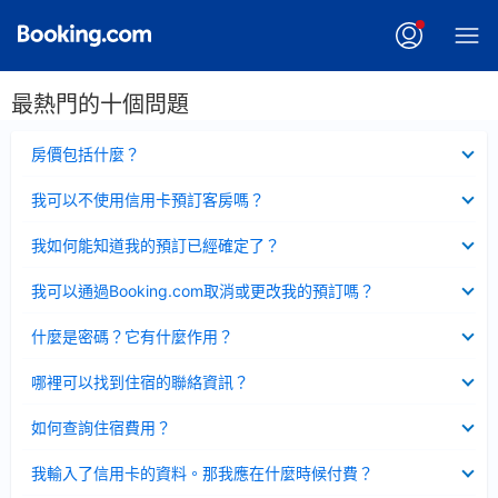
最熱門的十個問題
已
房價包括什麼？
收
起
已
我可以不使用信用卡預訂客房嗎？
收
起
已
我如何能知道我的預訂已經確定了？
收
起
已
我可以通過Booking.com取消或更改我的預訂嗎？
收
起
已
什麼是密碼？它有什麼作用？
收
起
已
哪裡可以找到住宿的聯絡資訊？
收
起
已
如何查詢住宿費用？
收
起
已
我輸入了信用卡的資料。那我應在什麼時候付費？
收