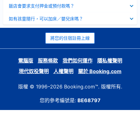
起
已
飯店會要求支付押金或預付款嗎？
收
起
已
如有孩童隨行，可以加床／嬰兒床嗎？
收
起
將您的住宿註冊上線
電腦版
服務條款
我們如何運作
隱私權聲明
現代奴役聲明
人權聲明
關於 Booking.com
版權 © 1996–2026 Booking.com™. 版權所有.
您的參考編號是:
BE68797