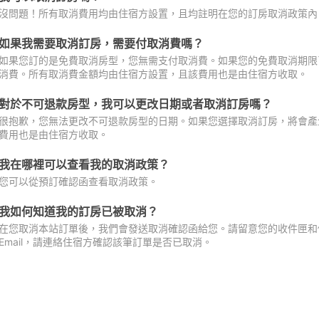
沒問題！所有取消費用均由住宿方設置，且均註明在您的訂房取消政策內
如果我需要取消訂房，需要付取消費嗎？
如果您訂的是免費取消房型，您無需支付取消費。如果您的免費取消期限
消費。所有取消費金額均由住宿方設置，且該費用也是由住宿方收取。
對於不可退款房型，我可以更改日期或者取消訂房嗎？
很抱歉，您無法更改不可退款房型的日期。如果您選擇取消訂房，將會產
費用也是由住宿方收取。
我在哪裡可以查看我的取消政策？
您可以從預訂確認函查看取消政策。
我如何知道我的訂房已被取消？
在您取消本站訂單後，我們會發送取消確認函給您。請留意您的收件匣和促
Email，請連絡住宿方確認該筆訂單是否已取消。