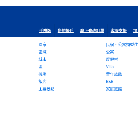
手機版
您的帳戶
線上修改訂單
客服支援
加
國家
民宿、公寓類型住
區域
公寓
城市
度假村
區
Villa
機場
青年旅館
飯店
B&B
主要景點
家庭旅館