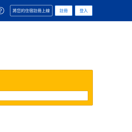
取得訂單相關協助
將您的住宿註冊上線
註冊
登入
 您現在所使用的幣別為新台幣
用的語言. 您目前所選的語言是繁體中文