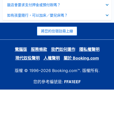
起
已
飯店會要求支付押金或預付款嗎？
收
起
已
如有孩童隨行，可以加床／嬰兒床嗎？
收
起
將您的住宿註冊上線
電腦版
服務條款
我們如何運作
隱私權聲明
現代奴役聲明
人權聲明
關於 Booking.com
版權 © 1996–2026 Booking.com™. 版權所有.
您的參考編號是:
FFA1EEF