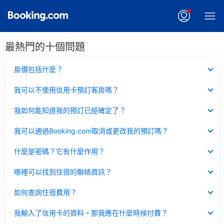
最熱門的十個問題
已
房價包括什麼？
收
起
已
我可以不使用信用卡預訂客房嗎？
收
起
已
我如何能知道我的預訂已經確定了？
收
起
已
我可以通過Booking.com取消或更改我的預訂嗎？
收
起
已
什麼是密碼？它有什麼作用？
收
起
已
哪裡可以找到住宿的聯絡資訊？
收
起
已
如何查詢住宿費用？
收
起
已
我輸入了信用卡的資料。那我應在什麼時候付費？
收