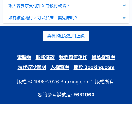
起
已
飯店會要求支付押金或預付款嗎？
收
起
已
如有孩童隨行，可以加床／嬰兒床嗎？
收
起
將您的住宿註冊上線
電腦版
服務條款
我們如何運作
隱私權聲明
現代奴役聲明
人權聲明
關於 Booking.com
版權 © 1996–2026 Booking.com™. 版權所有.
您的參考編號是:
F631063