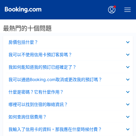
最熱門的十個問題
已
房價包括什麼？
收
起
已
我可以不使用信用卡預訂客房嗎？
收
起
已
我如何能知道我的預訂已經確定了？
收
起
已
我可以通過Booking.com取消或更改我的預訂嗎？
收
起
已
什麼是密碼？它有什麼作用？
收
起
已
哪裡可以找到住宿的聯絡資訊？
收
起
已
如何查詢住宿費用？
收
起
已
我輸入了信用卡的資料。那我應在什麼時候付費？
收