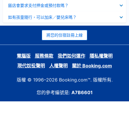
起
已
飯店會要求支付押金或預付款嗎？
收
起
已
如有孩童隨行，可以加床／嬰兒床嗎？
收
起
將您的住宿註冊上線
電腦版
服務條款
我們如何運作
隱私權聲明
現代奴役聲明
人權聲明
關於 Booking.com
版權 © 1996–2026 Booking.com™. 版權所有.
您的參考編號是:
A7B6601