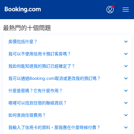
最熱門的十個問題
已
房價包括什麼？
收
起
已
我可以不使用信用卡預訂客房嗎？
收
起
已
我如何能知道我的預訂已經確定了？
收
起
已
我可以通過Booking.com取消或更改我的預訂嗎？
收
起
已
什麼是密碼？它有什麼作用？
收
起
已
哪裡可以找到住宿的聯絡資訊？
收
起
已
如何查詢住宿費用？
收
起
已
我輸入了信用卡的資料。那我應在什麼時候付費？
收