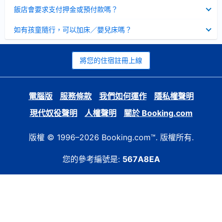
起
已
飯店會要求支付押金或預付款嗎？
收
起
已
如有孩童隨行，可以加床／嬰兒床嗎？
收
起
將您的住宿註冊上線
電腦版
服務條款
我們如何運作
隱私權聲明
現代奴役聲明
人權聲明
關於 Booking.com
版權 © 1996–2026 Booking.com™. 版權所有.
您的參考編號是:
567A8EA