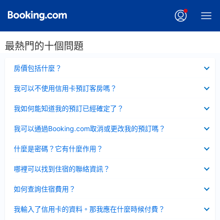
最熱門的十個問題
已
房價包括什麼？
收
起
已
我可以不使用信用卡預訂客房嗎？
收
起
已
我如何能知道我的預訂已經確定了？
收
起
已
我可以通過Booking.com取消或更改我的預訂嗎？
收
起
已
什麼是密碼？它有什麼作用？
收
起
已
哪裡可以找到住宿的聯絡資訊？
收
起
已
如何查詢住宿費用？
收
起
已
我輸入了信用卡的資料。那我應在什麼時候付費？
收