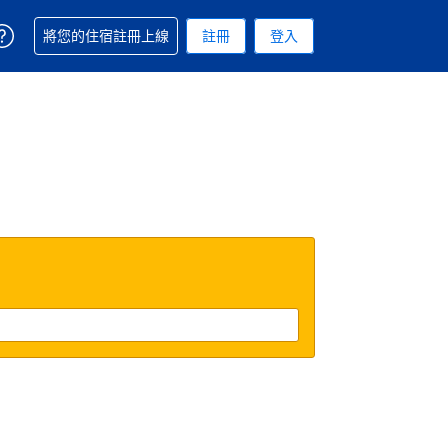
取得訂單相關協助
將您的住宿註冊上線
註冊
登入
. 您現在所使用的幣別為美元
用的語言. 您目前所選的語言是繁體中文