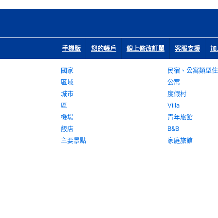
手機版
您的帳戶
線上修改訂單
客服支援
加
國家
民宿、公寓類型住
區域
公寓
城市
度假村
區
Villa
機場
青年旅館
飯店
B&B
主要景點
家庭旅館