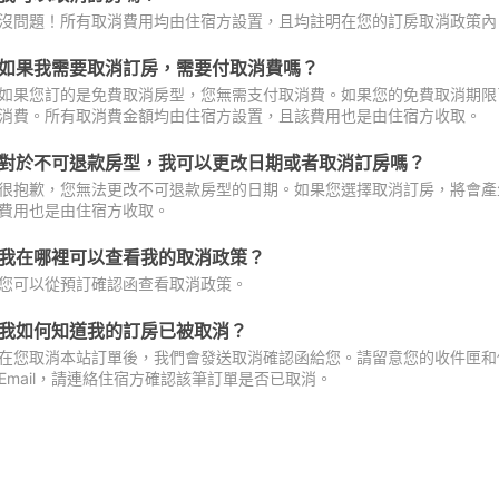
沒問題！所有取消費用均由住宿方設置，且均註明在您的訂房取消政策內
如果我需要取消訂房，需要付取消費嗎？
如果您訂的是免費取消房型，您無需支付取消費。如果您的免費取消期限
消費。所有取消費金額均由住宿方設置，且該費用也是由住宿方收取。
對於不可退款房型，我可以更改日期或者取消訂房嗎？
很抱歉，您無法更改不可退款房型的日期。如果您選擇取消訂房，將會產
費用也是由住宿方收取。
我在哪裡可以查看我的取消政策？
您可以從預訂確認函查看取消政策。
我如何知道我的訂房已被取消？
在您取消本站訂單後，我們會發送取消確認函給您。請留意您的收件匣和促
Email，請連絡住宿方確認該筆訂單是否已取消。