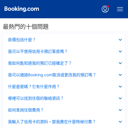
最熱門的十個問題
已
房價包括什麼？
收
起
已
我可以不使用信用卡預訂客房嗎？
收
起
已
我如何能知道我的預訂已經確定了？
收
起
已
我可以通過Booking.com取消或更改我的預訂嗎？
收
起
已
什麼是密碼？它有什麼作用？
收
起
已
哪裡可以找到住宿的聯絡資訊？
收
起
已
如何查詢住宿費用？
收
起
已
我輸入了信用卡的資料。那我應在什麼時候付費？
收