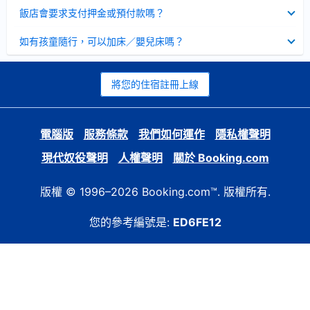
起
已
飯店會要求支付押金或預付款嗎？
收
起
已
如有孩童隨行，可以加床／嬰兒床嗎？
收
起
將您的住宿註冊上線
電腦版
服務條款
我們如何運作
隱私權聲明
現代奴役聲明
人權聲明
關於 Booking.com
版權 © 1996–2026 Booking.com™. 版權所有.
您的參考編號是:
ED6FE12